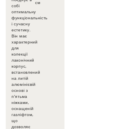
см
собі
оптимальну
функціональність
і сучасну
естетику.
Він має
характерний
для
колекції
лаконічний
корпус,
встановлений
на литій
алюмінієвій
основі з
п'ятьма
ніжками,
оснащеній
газліфтом,
що
дозволяє