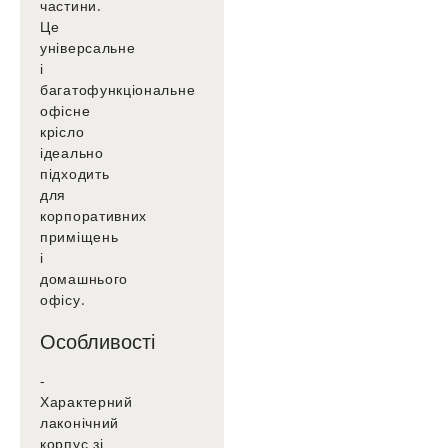
частини.
Це
універсальне
і
багатофункціональне
офісне
крісло
ідеально
підходить
для
корпоративних
приміщень
і
домашнього
офісу.
Особливості
-
Характерний
лаконічний
корпус зі