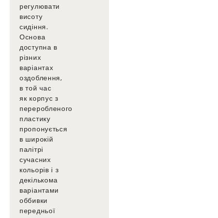
регулювати
висоту
сидіння.
Основа
доступна в
різних
варіантах
оздоблення,
в той час
як корпус з
переробленого
пластику
пропонується
в широкій
палітрі
сучасних
кольорів і з
декількома
варіантами
оббивки
передньої