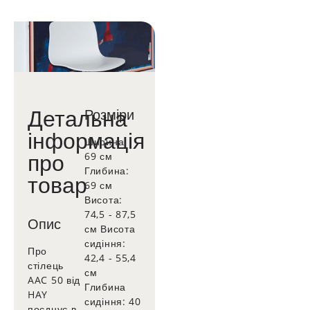
Детальна
Розміри
інформація
Ширина:
про
69 см
Глибина:
товар
69 см
Висота:
74,5 - 87,5
Опис
см Висота
сидіння:
Про
42,4 - 55,4
стілець
см
AAC 50 від
Глибина
HAY
сидіння: 40
поєднує в