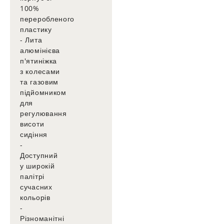
100%
переробленого
пластику
- Лита
алюмінієва
п'ятиніжка
з колесами
та газовим
підйомником
для
регулювання
висоти
сидіння
-
Доступний
у широкій
палітрі
сучасних
кольорів
-
Різноманітні