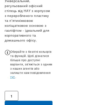
Універсальний,
регульований офісний
стілець від HAY з корпусом
з переробленого пластику
та п'ятиніжковою
коліщатковою основою з
газліфтом - ідеальний для
корпоративного та
домашнього офісу.
Обирайте з безлічі кольорів
та функцій. Щоб дізнатися
більше про доступні
варіанти, зв'яжіться з одним
з наших агентів або
залиште нам повідомлення
тут
.