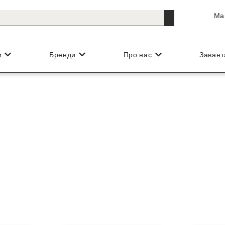
Ма
и
Бренди
Про нас
Заван