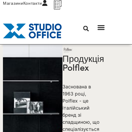
Магазини
Контакти
Продукція
Polflex
Заснована в
1963 році,
Polflex - це
італійський
бренд зі
спадщиною, що
спеціалізується