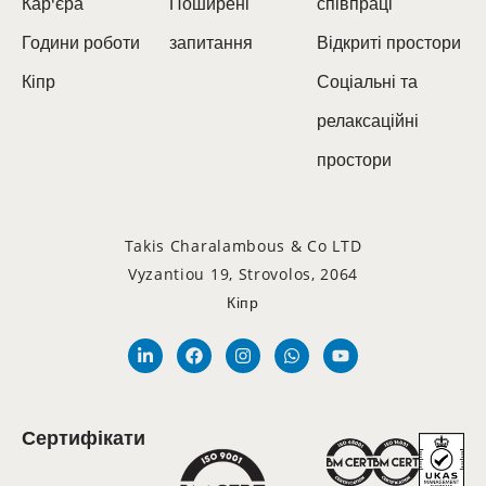
Кар'єра
Поширені
співпраці
Години роботи
запитання
Відкриті простори
Кіпр
Соціальні та
релаксаційні
простори
Takis Charalambous & Co LTD
Vyzantiou 19, Strovolos, 2064
Кіпр
Сертифікати