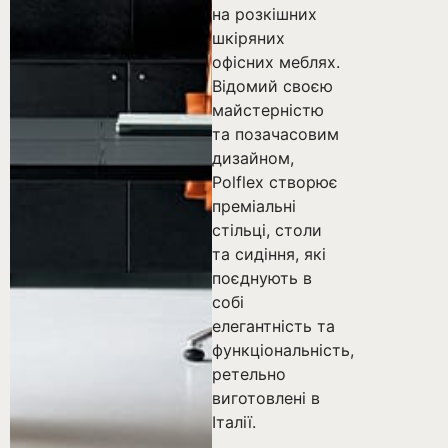
на розкішних
шкіряних
офісних меблях.
Відомий своєю
майстерністю
та позачасовим
дизайном,
Polflex створює
преміальні
стільці, столи
та сидіння, які
поєднують в
собі
елегантність та
функціональність,
ретельно
виготовлені в
Італії.