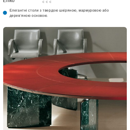
Епіко
€ € €
Елегантні столи з твердою шкіряною, мармуровою або
дерев'яною основою.