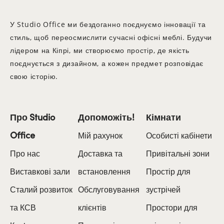
У Studio Office ми бездоганно поєднуємо інновації та
стиль, щоб переосмислити сучасні офісні меблі. Будучи
лідером на Кіпрі, ми створюємо простір, де якість
поєднується з дизайном, а кожен предмет розповідає
свою історію.
Про Studio
Допоможіть!
Кімнати
Office
Мій рахунок
Особисті кабінети
Про нас
Доставка та
Привітальні зони
Виставкові зали
встановлення
Простір для
Сталий розвиток
Обслуговування
зустрічей
та КСВ
клієнтів
Простори для