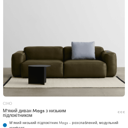
СІНО
М'який диван Mags з низьким
€€€
підлокітником
М'який низький підлокітник Mags - розслаблений, модульний
комфорт