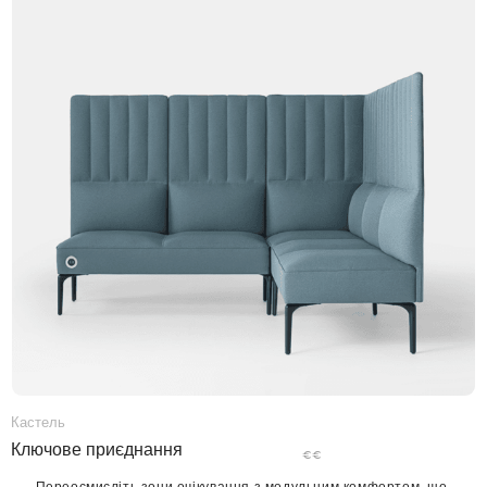
Кастель
Ключове приєднання
€€
Переосмисліть зони очікування з модульним комфортом, що