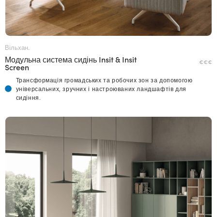
Вільхан.
Модульна система сидінь Insit & Insit
€€€
Screen
Трансформація громадських та робочих зон за допомогою
універсальних, зручних і настроюваних ландшафтів для
сидіння.