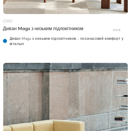
СІНО
Диван Mags з низьким підлокітником
€€€
Диван Mags з низьким підлокітником - позачасовий комфорт у
вітальні