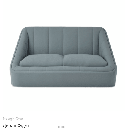
NaughtOne
Диван Фіджі
€€€