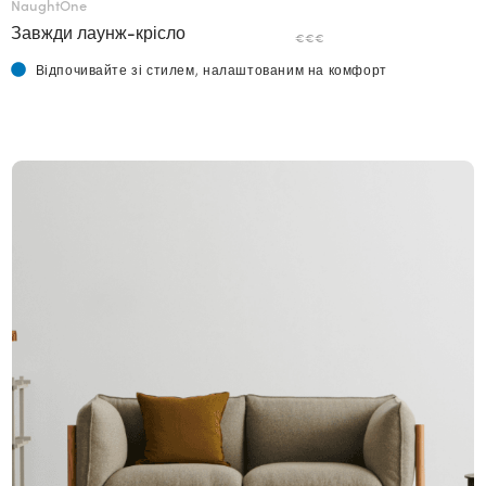
NaughtOne
Завжди лаунж-крісло
€€€
Відпочивайте зі стилем, налаштованим на комфорт