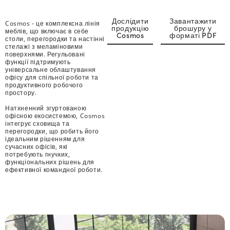
Дослідити
Завантажити
Cosmos - це комплексна лінія
продукцію
брошуру у
меблів, що включає в себе
Cosmos
форматі PDF
столи, перегородки та настінні
стелажі з меламіновими
поверхнями. Регульовані
функції підтримують
універсальне облаштування
офісу для спільної роботи та
продуктивного робочого
простору.
Натхненний згуртованою
офісною екосистемою, Cosmos
інтегрує сховища та
перегородки, що робить його
ідеальним рішенням для
сучасних офісів, які
потребують гнучких,
функціональних рішень для
ефективної командної роботи.