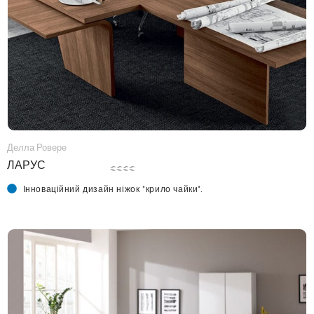
Делла Ровере
ЛАРУС
€€€€
Інноваційний дизайн ніжок "крило чайки".