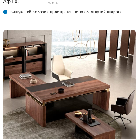
Афіно!
€ € €
Вишуканий робочий простір повністю обтягнутий шкірою.