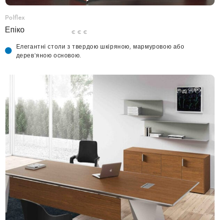
Polflex
Епіко
€ € €
Елегантні столи з твердою шкіряною, мармуровою або
дерев'яною основою.