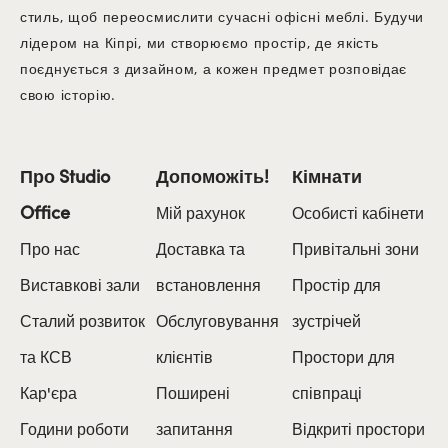
стиль, щоб переосмислити сучасні офісні меблі. Будучи
лідером на Кіпрі, ми створюємо простір, де якість
поєднується з дизайном, а кожен предмет розповідає
свою історію.
Про Studio
Допоможіть!
Кімнати
Office
Мій рахунок
Особисті кабінети
Про нас
Доставка та
Привітальні зони
Виставкові зали
встановлення
Простір для
Сталий розвиток
Обслуговування
зустрічей
та КСВ
клієнтів
Простори для
Кар'єра
Поширені
співпраці
Години роботи
запитання
Відкриті простори