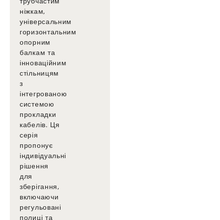
трубчастим
ніжкам,
універсальним
горизонтальним
опорним
балкам та
інноваційним
стільницям
з
інтегрованою
системою
прокладки
кабелів. Ця
серія
пропонує
індивідуальні
рішення
для
зберігання,
включаючи
регульовані
полиці та