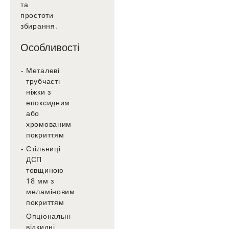
та
простоти
збирання.
Особливості
Металеві
трубчасті
ніжки з
епоксидним
або
хромованим
покриттям
Стільниці
ДСП
товщиною
18 мм з
меламіновим
покриттям
Опціональні
відкидні