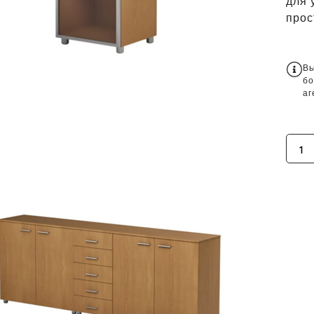
для 
прос
Вы
бо
аг