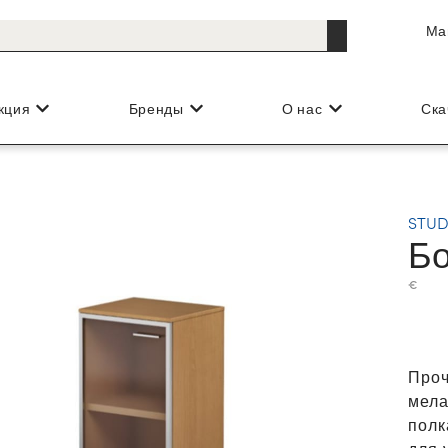
Ма
кция
Бренды
О нас
Ска
STUD
Бо
€
Проч
мела
полк