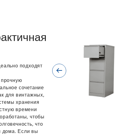
рактичная
деально подходят
и прочную
еальное сочетание
ак для винтажных,
истемы хранения
астную времени
роработаны, чтобы
олговечность, что
я дома. Если вы