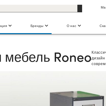
Ма
кция
Бренды
О нас
Ска
 мебель Roneo
Класси
дизайн
соврем