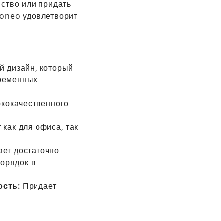
ство или придать
oneo удовлетворит
 дизайн, который
временных
ококачественного
 как для офиса, так
ет достаточно
порядок в
ость:
Придает