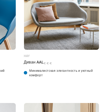
HAY
Диван AAL
€ € €
кий
Минималистская элегантность и уютный
комфорт