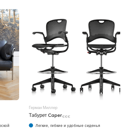
Герман Миллер
Табурет Caper
€€€
оской
Легкие, гибкие и удобные сиденья