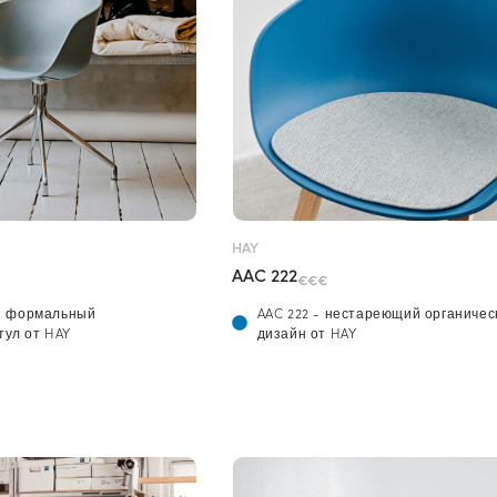
HAY
AAC 222
€€€
 - формальный
AAC 222 - нестареющий органичес
ул от HAY
дизайн от HAY