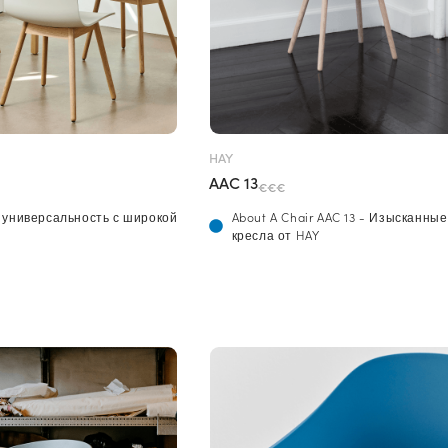
HAY
AAC 13
€€€
- универсальность с широкой
About A Chair AAC 13 - Изысканные
кресла от HAY