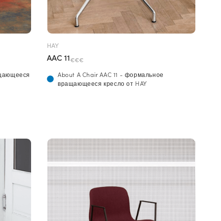
HAY
AAC 11
€€€
ащающееся
About A Chair AAC 11 - формальное
вращающееся кресло от HAY