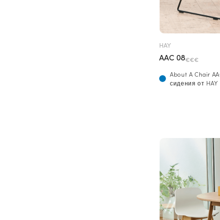
HAY
AAC 08
€€€
About A Chair A
сидения от HAY