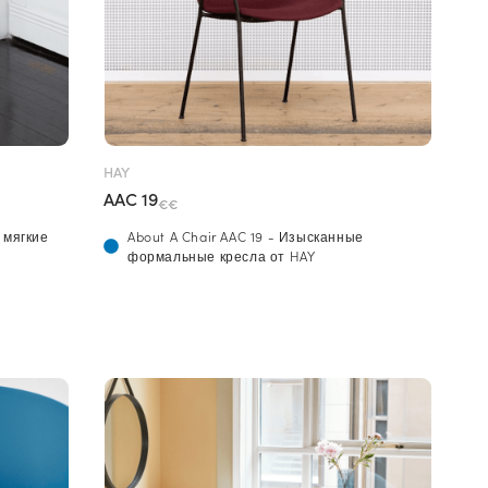
HAY
AAC 19
€€
 мягкие
About A Chair AAC 19 - Изысканные
формальные кресла от HAY