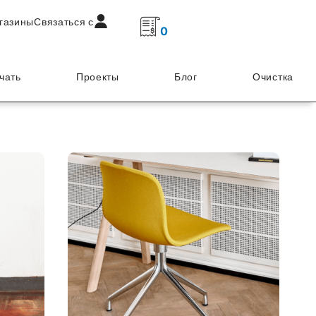
газины
Связаться с
0
чать
Проекты
Блог
Очистка