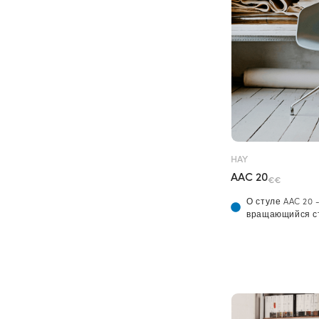
HAY
AAC 20
€€
О стуле AAC 20
вращающийся ст