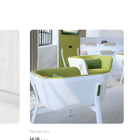
Интерстул
HUB