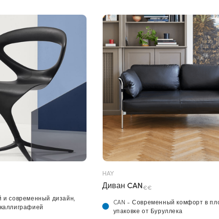
HAY
Диван CAN
€€
 и современный дизайн,
CAN - Современный комфорт в пл
 каллиграфией
упаковке от Буруллека