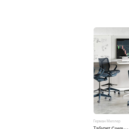
Герман Миллер
Табурет Cosm