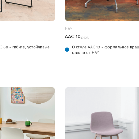
HAY
AAC 10
€€€
AC 08 - гибкие, устойчивые
О стуле AAC 10 - формальное вр
кресло от HAY