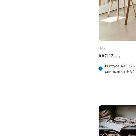
HAY
AAC 12
€€€
О стуле AAC 12 
спинкой от HAY