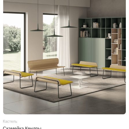
Кастель
Скамейка Кендры