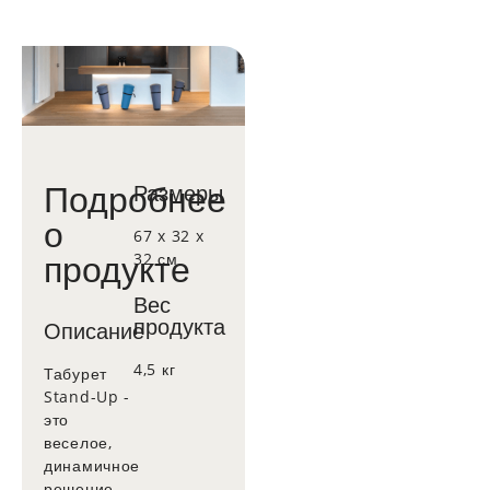
Подробнее
Размеры
о
67 x 32 x
продукте
32 см
Вес
продукта
Описание
4,5 кг
Табурет
Stand-Up -
это
веселое,
динамичное
решение