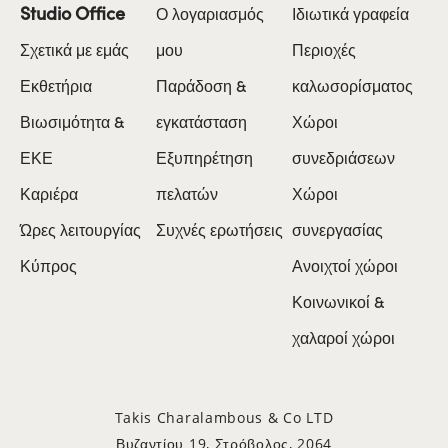
Studio Office
Ο λογαριασμός
Ιδιωτικά γραφεία
Σχετικά με εμάς
μου
Περιοχές
Εκθετήρια
Παράδοση &
καλωσορίσματος
Βιωσιμότητα &
εγκατάσταση
Χώροι
ΕΚΕ
Εξυπηρέτηση
συνεδριάσεων
Καριέρα
πελατών
Χώροι
Ώρες λειτουργίας
Συχνές ερωτήσεις
συνεργασίας
Κύπρος
Ανοιχτοί χώροι
Κοινωνικοί &
χαλαροί χώροι
Takis Charalambous & Co LTD
Βυζαντίου 19, Στρόβολος, 2064