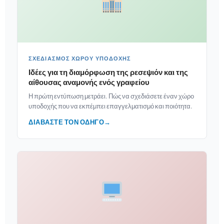
ΣΧΕΔΙΑΣΜΌΣ ΧΏΡΟΥ ΥΠΟΔΟΧΉΣ
Ιδέες για τη διαμόρφωση της ρεσεψιόν και της
αίθουσας αναμονής ενός γραφείου
Η πρώτη εντύπωση μετράει. Πώς να σχεδιάσετε έναν χώρο
υποδοχής που να εκπέμπει επαγγελματισμό και ποιότητα.
ΔΙΑΒΆΣΤΕ ΤΟΝ ΟΔΗΓΌ
→