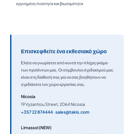
εγγυημένη ποιότητα και βιωσιμότητα
Επισκεφθείτε ένα εκθεσιακό χώρο
Ελάτε να γνωρίσετε από κοντά την πλήρη γκάμα
των προϊόντων μας. Οι σύμβουλοι σχεδιασμού μας
είναι στη διάθεσή σας για να σας βοηθήσουν να
σχεδιάσετε τον χώρο εργασίας σας.
Nicosia
19 Vyzantiou Street, 2064 Nicosia
+357 22 874444
·
sales@takis.com
Limassol (NEW)