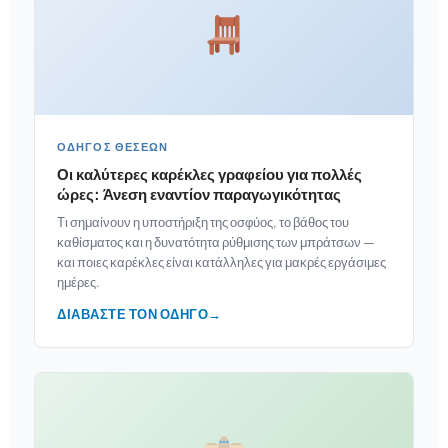
ΟΔΗΓΌΣ ΘΈΣΕΩΝ
Οι καλύτερες καρέκλες γραφείου για πολλές
ώρες: Άνεση εναντίον παραγωγικότητας
Τι σημαίνουν η υποστήριξη της οσφύος, το βάθος του
καθίσματος και η δυνατότητα ρύθμισης των μπράτσων —
και ποιες καρέκλες είναι κατάλληλες για μακρές εργάσιμες
ημέρες.
ΔΙΑΒΆΣΤΕ ΤΟΝ ΟΔΗΓΌ
→