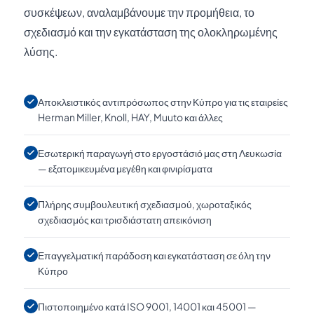
συσκέψεων, αναλαμβάνουμε την προμήθεια, το
σχεδιασμό και την εγκατάσταση της ολοκληρωμένης
λύσης.
Αποκλειστικός αντιπρόσωπος στην Κύπρο για τις εταιρείες
Herman Miller, Knoll, HAY, Muuto και άλλες
Εσωτερική παραγωγή στο εργοστάσιό μας στη Λευκωσία
— εξατομικευμένα μεγέθη και φινιρίσματα
Πλήρης συμβουλευτική σχεδιασμού, χωροταξικός
σχεδιασμός και τρισδιάστατη απεικόνιση
Επαγγελματική παράδοση και εγκατάσταση σε όλη την
Κύπρο
Πιστοποιημένο κατά ISO 9001, 14001 και 45001 —