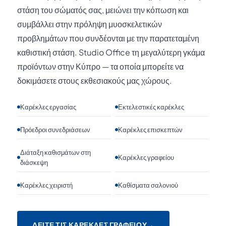
στάση του σώματός σας, μειώνει την κόπωση και
συμβάλλει στην πρόληψη μυοσκελετικών
προβλημάτων που συνδέονται με την παρατεταμένη
καθιστική στάση. Studio Office τη μεγαλύτερη γκάμα
προϊόντων στην Κύπρο — τα οποία μπορείτε να
δοκιμάσετε στους εκθεσιακούς μας χώρους.
Καρέκλες εργασίας
Εκτελεστικές καρέκλες
Πρόεδροι συνεδριάσεων
Καρέκλες επισκεπτών
Διάταξη καθισμάτων στη
Καρέκλες γραφείου
διάσκεψη
Καρέκλες χειριστή
Καθίσματα σαλονιού
ΔΕΊΤΕ ΤΙΣ ΚΑΡΈΚΛΕΣ ΓΡΑΦΕΊΟΥ
→