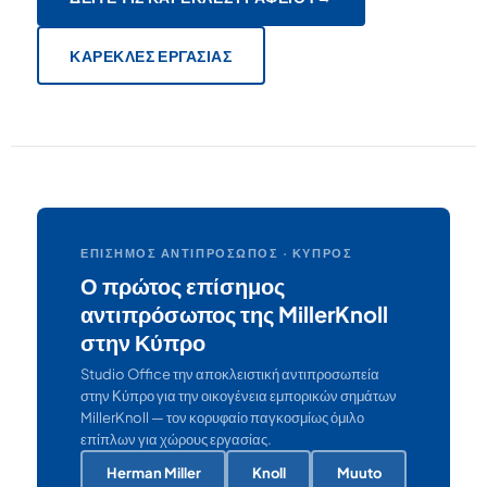
ΚΑΡΈΚΛΕΣ ΕΡΓΑΣΊΑΣ
ΕΠΊΣΗΜΟΣ ΑΝΤΙΠΡΌΣΩΠΟΣ · ΚΎΠΡΟΣ
Ο πρώτος επίσημος
αντιπρόσωπος της MillerKnoll
στην Κύπρο
Studio Office την αποκλειστική αντιπροσωπεία
στην Κύπρο για την οικογένεια εμπορικών σημάτων
MillerKnoll — τον κορυφαίο παγκοσμίως όμιλο
επίπλων για χώρους εργασίας.
Herman Miller
Knoll
Muuto