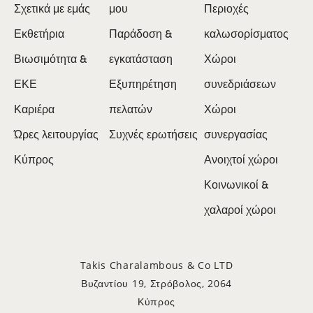
Σχετικά με εμάς
μου
Περιοχές
Εκθετήρια
Παράδοση &
καλωσορίσματος
Βιωσιμότητα &
εγκατάσταση
Χώροι
ΕΚΕ
Εξυπηρέτηση
συνεδριάσεων
Καριέρα
πελατών
Χώροι
Ώρες λειτουργίας
Συχνές ερωτήσεις
συνεργασίας
Κύπρος
Ανοιχτοί χώροι
Κοινωνικοί &
χαλαροί χώροι
Takis Charalambous & Co LTD
Βυζαντίου 19, Στρόβολος, 2064
Κύπρος